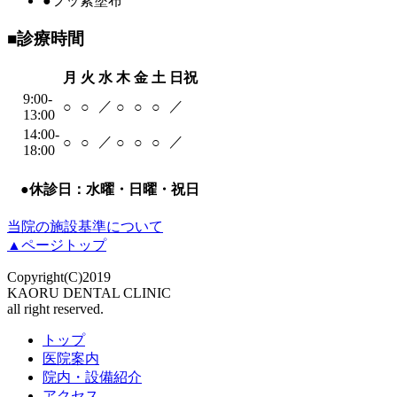
●
フッ素塗布
■
診療時間
月
火
水
木
金
土
日祝
9:00-
／
／
○
○
○
○
○
13:00
14:00-
／
／
○
○
○
○
○
18:00
●
休診日：水曜・日曜・祝日
当院の施設
基準について
▲ページトップ
Copyright(C)2019
KAORU DENTAL CLINIC
all right reserved.
トップ
医院案内
院内・設備紹介
アクセス