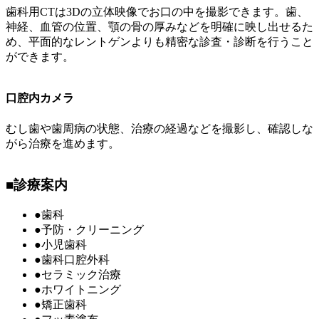
歯科用CTは3Dの立体映像でお口の中を撮影できます。歯、
神経、血管の位置、顎の骨の厚みなどを明確に映し出せるた
め、平面的なレントゲンよりも精密な診査・診断を行うこと
ができます。
口腔内カメラ
むし歯や歯周病の状態、治療の経過などを撮影し、確認しな
がら治療を進めます。
■
診療案内
●
歯科
●
予防・クリーニング
●
小児歯科
●
歯科口腔外科
●
セラミック治療
●
ホワイトニング
●
矯正歯科